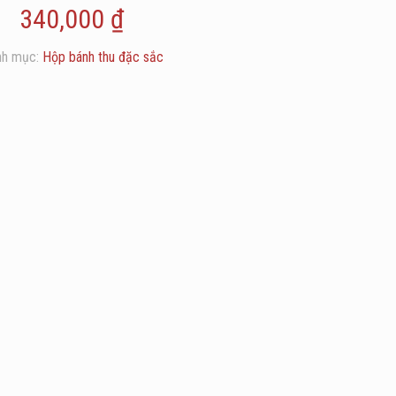
340,000
₫
nh mục:
Hộp bánh thu đặc sắc