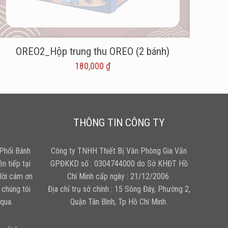
OREO2_Hộp trung thu OREO (2 bánh)
180,000
₫
THÔNG TIN CÔNG TY
Phối Bánh
Công ty TNHH Thiết Bị Văn Phòng Gia Văn
n tiếp tại
GPĐKKD số : 0304744000 do Sở KHĐT Hồ
lời cám ơn
Chí Minh cấp ngày : 21/12/2006.
 chúng tôi
Địa chỉ trụ sở chính : 15 Sông Đáy, Phường 2,
qua.
Quận Tân Bình, Tp Hồ Chí Minh.