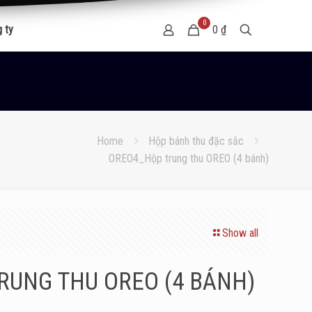
0
 ty
0 ₫
Home
Hộp bánh thu đặc sắc
OREO4_Hộp trung thu OREO (4 bánh)
Show all
RUNG THU OREO (4 BÁNH)