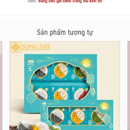
Xem:
Bảng báo giá bánh trung thu kinh đô
Sản phẩm tương tự