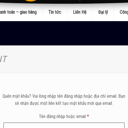
anh toán – giao hàng
Tin tức
Liên Hệ
Đại lý
Công
NT
Quên mật khẩu? Vui lòng nhập tên đăng nhập hoặc địa chỉ email. Bạn
sẽ nhận được một liên kết tạo mật khẩu mới qua email.
Bắt
Tên đăng nhập hoặc email
*
buộc