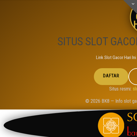
H
SITUS SLOT GACOR
Link Slot Gacor Hari Ini
DAFTAR
Situs resmi:
sl
© 2026 BK8 — Info slot gac