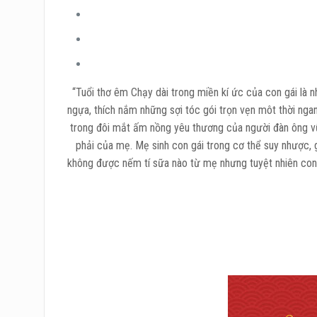
“Tuổi thơ êm Chạy dài trong miền kí ức của con gái là 
ngựa, thích nắm những sợi tóc gói trọn vẹn môt thời ngan
trong đôi mắt ấm nồng yêu thương của người đàn ông vữn
phải của mẹ. Mẹ sinh con gái trong cơ thể suy nhược,
không được nếm tí sữa nào từ mẹ nhưng tuyệt nhiên con 