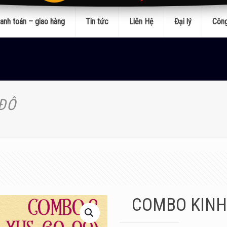
anh toán – giao hàng
Tin tức
Liên Hệ
Đại lý
Công
ĐÔ
COMBO KINH