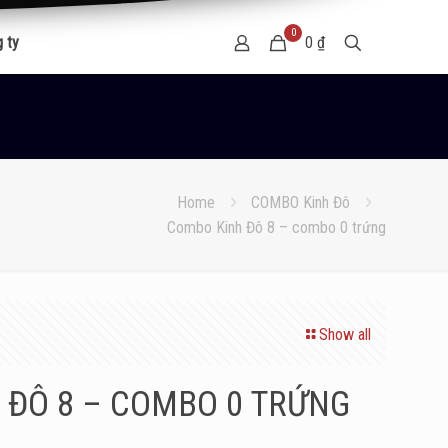
0
 ty
0 ₫
Home
COMBO Kinh Đô
Combo Kinh Đô 8 – combo 0 trứng
Show all
 ĐÔ 8 – COMBO 0 TRỨNG