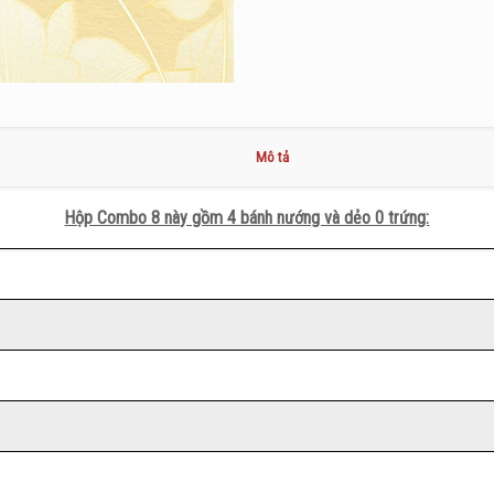
Mô tả
Hộp Combo 8 này gồm 4 bánh nướng và dẻo 0 trứng: