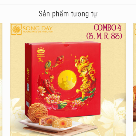
Sản phẩm tương tự