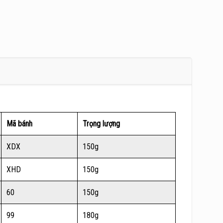
Mã bánh
Trọng lượng
XDX
150g
XHD
150g
60
150g
99
180g