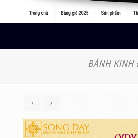
Trang chủ
Bảng giá 2025
Sản phẩm
Th
BÁNH KINH 