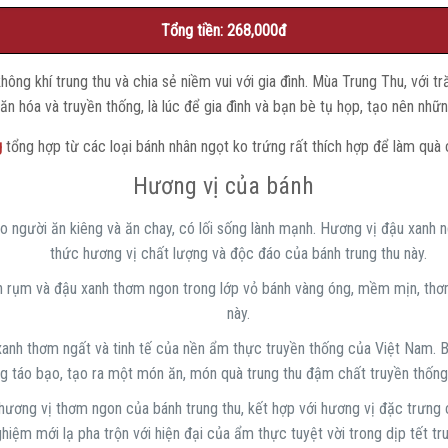
Tổng tiền: 268,000đ
không khí trung thu và chia sẻ niềm vui với gia đình. Mùa Trung Thu, với t
văn hóa và truyền thống, là lúc để gia đình và bạn bè tụ họp, tạo nên nhữ
g
tổng hợp từ các loại bánh nhân ngọt ko trứng rất thích hợp để làm quà
Hương vị của bánh
o người ăn kiêng và ăn chay, có lối sống lành mạnh. Hương vị đậu xanh 
thức hương vị chất lượng và độc đáo của bánh trung thu này.
n rụm và đậu xanh thơm ngon trong lớp vỏ bánh vàng óng, mềm mịn, thơm
này.
anh thơm ngất và tinh tế của nền ẩm thực truyền thống của Việt Nam. Bá
g táo bạo, tạo ra một món ăn, món quà trung thu đậm chất truyền thống
hương vị thơm ngon của bánh trung thu, kết hợp với hương vị đặc trưng
hiệm mới lạ pha trộn với hiện đại của ẩm thực tuyệt vời trong dịp tết tru