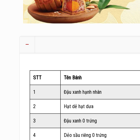
STT
Tên Bánh
1
Đậu xanh hạnh nhân
2
Hạt dẻ hạt dưa
3
Đậu xanh 0 trứng
4
Dẻo sầu riêng 0 trứng