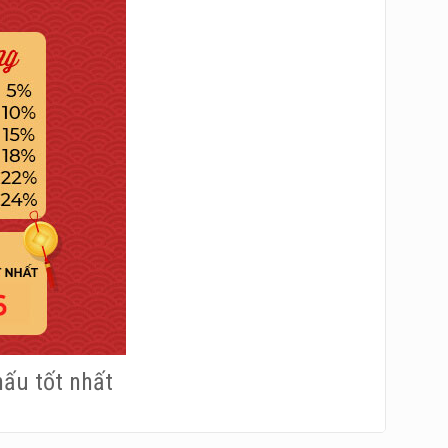
ấu tốt nhất