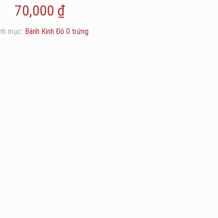
70,000
₫
nh mục:
Bánh Kinh Đô 0 trứng