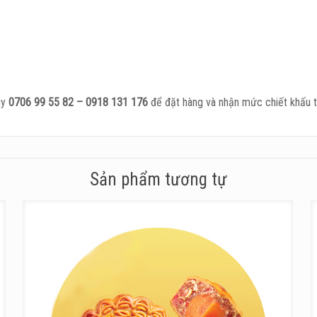
ay
0706 99 55 82 – 0918 131 176
để đặt hàng và nhận mức chiết khấu t
Sản phẩm tương tự