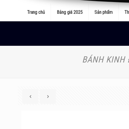
Trang chủ
Bảng giá 2025
Sản phẩm
Th
BÁNH KINH 