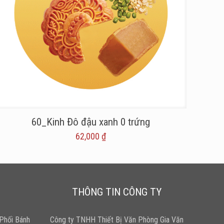
60_Kinh Đô đậu xanh 0 trứng
62,000
₫
THÔNG TIN CÔNG TY
Phối Bánh
Công ty TNHH Thiết Bị Văn Phòng Gia Văn