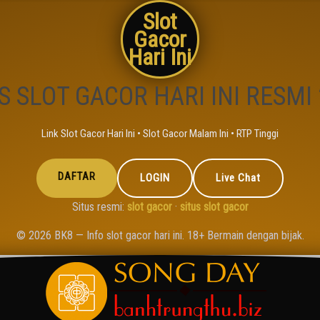
Slot
Gacor
Hari Ini
S SLOT GACOR HARI INI RESMI
Link Slot Gacor Hari Ini • Slot Gacor Malam Ini • RTP Tinggi
DAFTAR
LOGIN
Live Chat
Situs resmi:
slot gacor
·
situs slot gacor
© 2026 BK8 — Info slot gacor hari ini. 18+ Bermain dengan bijak.