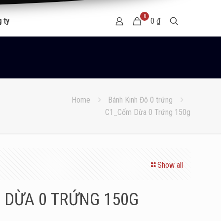
0
 ty
0 ₫
Home
Bánh Kinh Đô 0 trứng
C1_Cốm Dừa 0 Trứng 150g
Show all
 DỪA 0 TRỨNG 150G