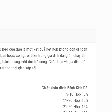
 béo của dừa là một kết quả kết hợp không còn gì hoàn
bạn hoặc có người thân trong gia đình đang ăn chay thì
g bánh chung một ấm trà nóng. Chúc bạn và gia đình có
rong thời gian sắp tới.
Chiết khấu dành Bánh Kinh Đô:
5-10 Hộp : 5%
11-20 Hộp: 10%
21-50 Hộp: 15%