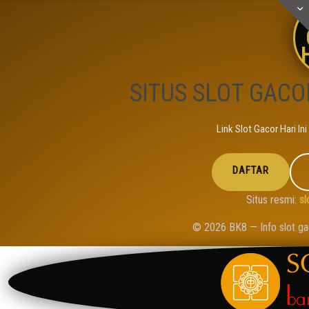
H
SITUS SLOT GACOR
Link Slot Gacor Hari Ini
DAFTAR
Situs resmi:
sl
© 2026 BK8 — Info slot gac