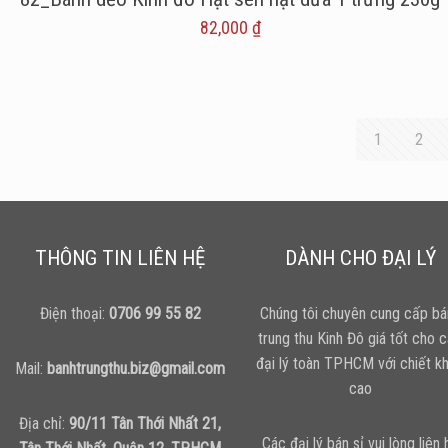
82,000
₫
1
2
THÔNG TIN LIÊN HỆ
DÀNH CHO ĐẠI LÝ
Điện thoại:
0706 99 55 82
Chúng tôi chuyên cung cấp bá
trung thu Kinh Đô giá tốt cho 
đại lý toàn TPHCM với chiết k
Mail:
banhtrungthu.biz@gmail.com
cao
Địa chỉ:
90/11 Tân Thới Nhất 21,
Các đại lý bán sỉ vui lòng liên 