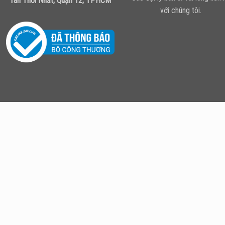
Tân Thới Nhất, Quận 12, TPHCM
với chúng tôi.