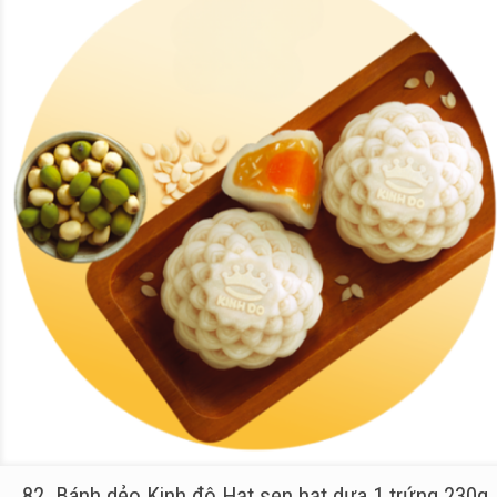
82_Bánh dẻo Kinh đô Hạt sen hạt dưa 1 trứng 230g